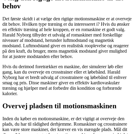
behov
Det første skridt i at vælge den rigtige motionsmaskine er at overveje
dit behov. Hvilken type træning er du interesseret i? Hvis du ønsker
en effektiv træning af hele kroppen, er en romaskine et godt valg.
Harald Nyborg tilbyder et udvalg af romaskiner med forskellige
niveauer af modstand, herunder luftmodstand og magnetisk
modstand. Luftmodstand giver en realistisk rooplevelse og reagerer
på den kraft, du bruger, mens magnetisk modstand giver mulighed
for at justere modstanden efter behov.
Hvis du derimod foretrækker en maskine, der simulerer løb eller
gang, kan du overveje en crosstrainer eller et løbebånd. Harald
Nyborg har et bredt udvalg af crosstrainere og løbebånd til enhver
smag og pris. Disse maskiner giver en effektiv kardiovaskulær
træning og hjælper med at forbedre din kondition og forbrænde
kalorier.
Overvej pladsen til motionsmaskinen
Inden du køber en motionsmaskine, er det vigtigt at overveje den
plads, du har til rådighed derhjemme. Romaskiner og crosstrainere
kan være store maskiner, der kræver en vis mængde plads. Mål dit