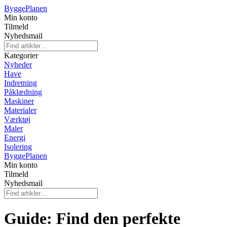
Bygge
Planen
Min konto
Tilmeld
Nyhedsmail
Kategorier
Nyheder
Have
Indretning
Påklædning
Maskiner
Materialer
Værktøj
Maler
Energi
Isolering
Bygge
Planen
Min konto
Tilmeld
Nyhedsmail
Guide: Find den perfekte