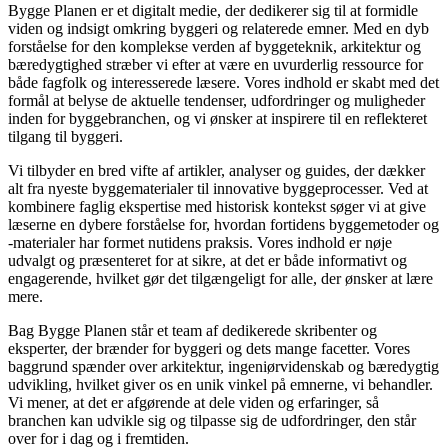
Bygge Planen er et digitalt medie, der dedikerer sig til at formidle
viden og indsigt omkring byggeri og relaterede emner. Med en dyb
forståelse for den komplekse verden af byggeteknik, arkitektur og
bæredygtighed stræber vi efter at være en uvurderlig ressource for
både fagfolk og interesserede læsere. Vores indhold er skabt med det
formål at belyse de aktuelle tendenser, udfordringer og muligheder
inden for byggebranchen, og vi ønsker at inspirere til en reflekteret
tilgang til byggeri.
Vi tilbyder en bred vifte af artikler, analyser og guides, der dækker
alt fra nyeste byggematerialer til innovative byggeprocesser. Ved at
kombinere faglig ekspertise med historisk kontekst søger vi at give
læserne en dybere forståelse for, hvordan fortidens byggemetoder og
-materialer har formet nutidens praksis. Vores indhold er nøje
udvalgt og præsenteret for at sikre, at det er både informativt og
engagerende, hvilket gør det tilgængeligt for alle, der ønsker at lære
mere.
Bag Bygge Planen står et team af dedikerede skribenter og
eksperter, der brænder for byggeri og dets mange facetter. Vores
baggrund spænder over arkitektur, ingeniørvidenskab og bæredygtig
udvikling, hvilket giver os en unik vinkel på emnerne, vi behandler.
Vi mener, at det er afgørende at dele viden og erfaringer, så
branchen kan udvikle sig og tilpasse sig de udfordringer, den står
over for i dag og i fremtiden.