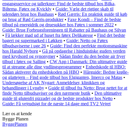
engangsservice og tallerkner: Find de bedste tilbud hos Bilka,
Biltema, Føtex og Kvickly
•
Guide: Vælg det rigtige skab til
udendørs brug hos Bauhaus
•
Rød Gærris: En praktisk guide til køb
og brug af Rød Gærris-produkter
•
Faxe Kondi – Find de bedste
tilbud på energidrik og druesukker hos Føtex i sommer 2022
•
Guide: Brug Forbrugsforeningen til Rabatter på Bauhaus og Silvan
•
Få lækker mad ud af huset fra føtex Delikatesse
•
Find det bedste
bageri og supermarked i Løkken
•
Guide: Netto og Føtex
tilbudsaviserne i uge 26
•
Guide: Find den perfekte motionsmaskine
hos Harald Nyborg
•
Gå på opdagelse i hinduistiske guders verden
med krydsord og synonymer
•
Sådan finder du den bedste air fryer
tilbud i føtex og Salling
•
CW App i Danmark: Din ultimative guide
til at streame alle dine yndlingsprogrammer
•
Enhedskode til HBO:
Sådan aktiverer du enhedskoden på HBO
•
Hårguide: Bedste krølle-
og glattejern – Find gode tilbud hos Elgiganten, Imerco og Matas
•
Undersøgelse af AK Nygart: Anmeldelser, klinikken og
behandlinger i Lyngby
•
Guide til tilbud fra Netto: Brug nettet for at
finde Netto tilbudsaviser og den nærmeste butik
•
Den ultimative
guide til glutenfri pizzadej og de bedste produkter hos Netto
•
Guide: Få vejrudsigt for de næste 14 dage med TV2 Vejret
Lær os at kende
Bygge Planen
Bygge
Planen