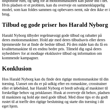
disponible rum, og sørg for at motionsmaskinen kan passe ind i det.
Hvis pladsen er et problem, kan du overveje en sammenklappelig
model, som kan foldes sammen og opbevares nemt, når den ikke er i
brug.
Tilbud og gode priser hos Harald Nyborg
Harald Nyborg tilbyder regelmæssigt gode tilbud og rabatter på
deres motionsmaskiner. Hold øje med deres tilbudsavis eller deres
hjemmeside for at finde de bedste tilbud. På den måde kan du få en
kvalitetsmaskine til en endnu bedre pris. Tilmeld dig også deres
nyhedsbrev for at modtage eksklusive tilbud og information om
kommende kampagner.
Konklusion
Hos Harald Nyborg kan du finde den rigtige motionsmaskine til din
træning. Uanset om du er på udkig efter en romaskine, crosstrainer
eller et løbebånd, har Harald Nyborg et bredt udvalg af maskiner til
forskellige behov og prisklasser. Husk at overveje dit behov, pladsen
til maskinen og hold øje med gode tilbud. Med disse tips er du godt
rustet til at træffe den rigtige beslutning og starte din træning i dit
eget hjem.