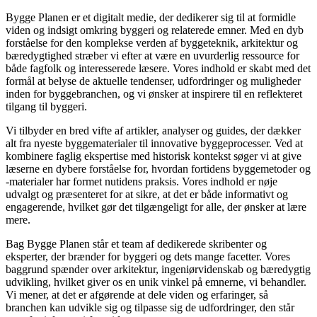
Bygge Planen er et digitalt medie, der dedikerer sig til at formidle
viden og indsigt omkring byggeri og relaterede emner. Med en dyb
forståelse for den komplekse verden af byggeteknik, arkitektur og
bæredygtighed stræber vi efter at være en uvurderlig ressource for
både fagfolk og interesserede læsere. Vores indhold er skabt med det
formål at belyse de aktuelle tendenser, udfordringer og muligheder
inden for byggebranchen, og vi ønsker at inspirere til en reflekteret
tilgang til byggeri.
Vi tilbyder en bred vifte af artikler, analyser og guides, der dækker
alt fra nyeste byggematerialer til innovative byggeprocesser. Ved at
kombinere faglig ekspertise med historisk kontekst søger vi at give
læserne en dybere forståelse for, hvordan fortidens byggemetoder og
-materialer har formet nutidens praksis. Vores indhold er nøje
udvalgt og præsenteret for at sikre, at det er både informativt og
engagerende, hvilket gør det tilgængeligt for alle, der ønsker at lære
mere.
Bag Bygge Planen står et team af dedikerede skribenter og
eksperter, der brænder for byggeri og dets mange facetter. Vores
baggrund spænder over arkitektur, ingeniørvidenskab og bæredygtig
udvikling, hvilket giver os en unik vinkel på emnerne, vi behandler.
Vi mener, at det er afgørende at dele viden og erfaringer, så
branchen kan udvikle sig og tilpasse sig de udfordringer, den står