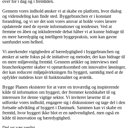
over for i dag og i fremtiden.
Gennem vores indhold ønsker vi at skabe en platform, hvor dialog
og vidensdeling kan finde sted. Byggebranchen er i konstant
forandring, og vi ser det som vores ansvar at holde vores læsere
opdaterede med de nyeste informationer og tendenser. Ved at
fremme en åben og inkluderende debat håber vi at kunne bidrage til
en mere bæredygtig og intelligent byggepraksis, som kan gavne
samfundet som helhed.
Vi anerkender vigtigheden af bæredygtighed i byggebranchen og
ønsker at sætte fokus på de initiativer og metoder, der kan bidrage til
en mere miljøvenlig fremtid. Gennem artikler og interviews med
brancheeksperter skaber vi opmærksomhed om innovative løsninger,
der kan reducere miljøpåvirkningen fra byggeri, samtidig med at de
opfylder nutidens krav til funktionalitet og æstetik.
Bygge Planen eksisterer for at være en troværdig og inspirerende
kilde til information om byggeri, der fremmer kendskabet til og
interessen for denne vigtige sektor. Vi inviterer læserne til at
udforske vores indhold, engagere sig i diskussioner og tage del i den
fortsatte udvikling af byggeri i Danmark. Sammen kan vi skabe en
fremtid, hvor byggeri ikke blot er en nødvendighed, men også en
kilde til innovation og bæredygtighed.
Del og vær venlig