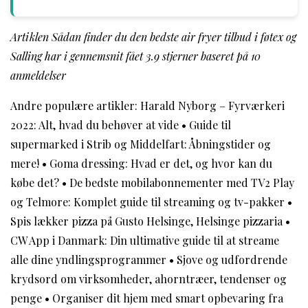
Artiklen Sådan finder du den bedste air fryer tilbud i føtex og
Salling har i gennemsnit fået
3.9
stjerner baseret på
10
anmeldelser
Andre populære artikler:
Harald Nyborg – Fyrværkeri
2022: Alt, hvad du behøver at vide
•
Guide til
supermarked i Strib og Middelfart: Åbningstider og
mere!
•
Goma dressing: Hvad er det, og hvor kan du
købe det?
•
De bedste mobilabonnementer med TV2 Play
og Telmore: Komplet guide til streaming og tv-pakker
•
Spis lækker pizza på Gusto Helsinge, Helsinge pizzaria
•
CW App i Danmark: Din ultimative guide til at streame
alle dine yndlingsprogrammer
•
Sjove og udfordrende
krydsord om virksomheder, ahorntræer, tendenser og
penge
•
Organiser dit hjem med smart opbevaring fra