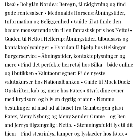
Ikea!
•
Boliglån Nordea: Beregn, få rådgivning og find
gode rentesatser
•
Mcdonalds Horsens: Åbningstider,
Information og Beliggenhed
•
Guide til at finde den
bedste mousserende vin til en fantastisk pris hos Netto!
•
Guiden til Netto i Hellerup: Åbningstider, tilbudsavis og
kontaktoplysninger
•
Hvordan få hjælp hos Helsingør
Borgerservice – Åbningstider, kontaktoplysninger og
mere
•
Find det perfekte herretøj hos Bilka – både online
og i butikken
•
Valutaomregner: Få de nyeste
valutakurser hos Nationalbanken
•
Guide til Mock Duck:
Opskrifter, køb og mere hos Føtex
•
Styrk dine evner
med krydsord og bliv en dygtig orator
•
Nemme
bestillinger af mad ud af huset fra Grimbergen glas i
Føtex, Meny Nyborg og Meny Sønder Omme – og Ben
and Jerrys tilgængelig i Netto.
•
Stemningsfuldt lys til dit
hjem – Find stearinlys, lamper og lyskæder hos føtex
•