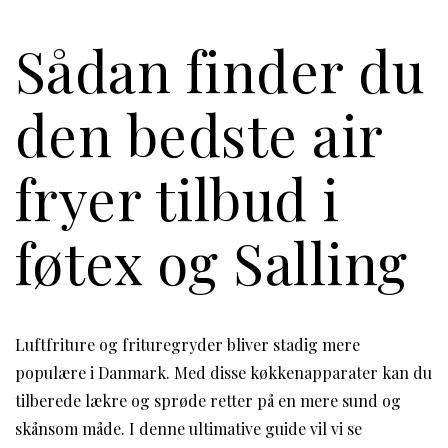
Sådan finder du
den bedste air
fryer tilbud i
føtex og Salling
Luftfriture og frituregryder bliver stadig mere
populære i Danmark. Med disse køkkenapparater kan du
tilberede lækre og sprøde retter på en mere sund og
skånsom måde. I denne ultimative guide vil vi se