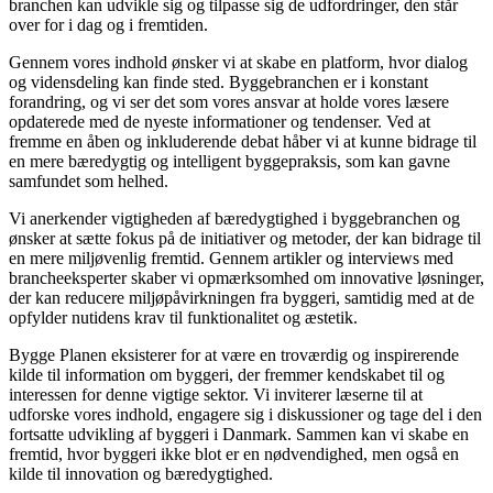
branchen kan udvikle sig og tilpasse sig de udfordringer, den står
over for i dag og i fremtiden.
Gennem vores indhold ønsker vi at skabe en platform, hvor dialog
og vidensdeling kan finde sted. Byggebranchen er i konstant
forandring, og vi ser det som vores ansvar at holde vores læsere
opdaterede med de nyeste informationer og tendenser. Ved at
fremme en åben og inkluderende debat håber vi at kunne bidrage til
en mere bæredygtig og intelligent byggepraksis, som kan gavne
samfundet som helhed.
Vi anerkender vigtigheden af bæredygtighed i byggebranchen og
ønsker at sætte fokus på de initiativer og metoder, der kan bidrage til
en mere miljøvenlig fremtid. Gennem artikler og interviews med
brancheeksperter skaber vi opmærksomhed om innovative løsninger,
der kan reducere miljøpåvirkningen fra byggeri, samtidig med at de
opfylder nutidens krav til funktionalitet og æstetik.
Bygge Planen eksisterer for at være en troværdig og inspirerende
kilde til information om byggeri, der fremmer kendskabet til og
interessen for denne vigtige sektor. Vi inviterer læserne til at
udforske vores indhold, engagere sig i diskussioner og tage del i den
fortsatte udvikling af byggeri i Danmark. Sammen kan vi skabe en
fremtid, hvor byggeri ikke blot er en nødvendighed, men også en
kilde til innovation og bæredygtighed.