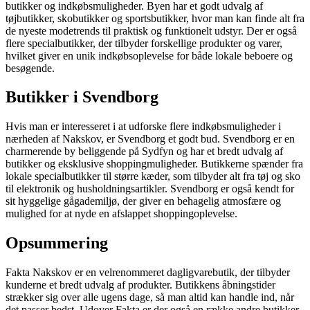
butikker og indkøbsmuligheder. Byen har et godt udvalg af
tøjbutikker, skobutikker og sportsbutikker, hvor man kan finde alt fra
de nyeste modetrends til praktisk og funktionelt udstyr. Der er også
flere specialbutikker, der tilbyder forskellige produkter og varer,
hvilket giver en unik indkøbsoplevelse for både lokale beboere og
besøgende.
Butikker i Svendborg
Hvis man er interesseret i at udforske flere indkøbsmuligheder i
nærheden af Nakskov, er Svendborg et godt bud. Svendborg er en
charmerende by beliggende på Sydfyn og har et bredt udvalg af
butikker og eksklusive shoppingmuligheder. Butikkerne spænder fra
lokale specialbutikker til større kæder, som tilbyder alt fra tøj og sko
til elektronik og husholdningsartikler. Svendborg er også kendt for
sit hyggelige gågademiljø, der giver en behagelig atmosfære og
mulighed for at nyde en afslappet shoppingoplevelse.
Opsummering
Fakta Nakskov er en velrenommeret dagligvarebutik, der tilbyder
kunderne et bredt udvalg af produkter. Butikkens åbningstider
strækker sig over alle ugens dage, så man altid kan handle ind, når
det passer bedst. Udover Fakta er der også en række andre butikker