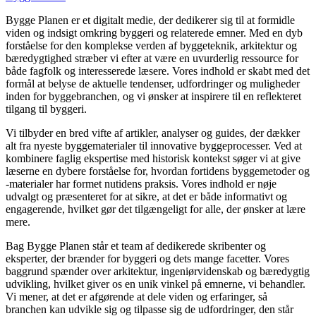
Bygge Planen er et digitalt medie, der dedikerer sig til at formidle
viden og indsigt omkring byggeri og relaterede emner. Med en dyb
forståelse for den komplekse verden af byggeteknik, arkitektur og
bæredygtighed stræber vi efter at være en uvurderlig ressource for
både fagfolk og interesserede læsere. Vores indhold er skabt med det
formål at belyse de aktuelle tendenser, udfordringer og muligheder
inden for byggebranchen, og vi ønsker at inspirere til en reflekteret
tilgang til byggeri.
Vi tilbyder en bred vifte af artikler, analyser og guides, der dækker
alt fra nyeste byggematerialer til innovative byggeprocesser. Ved at
kombinere faglig ekspertise med historisk kontekst søger vi at give
læserne en dybere forståelse for, hvordan fortidens byggemetoder og
-materialer har formet nutidens praksis. Vores indhold er nøje
udvalgt og præsenteret for at sikre, at det er både informativt og
engagerende, hvilket gør det tilgængeligt for alle, der ønsker at lære
mere.
Bag Bygge Planen står et team af dedikerede skribenter og
eksperter, der brænder for byggeri og dets mange facetter. Vores
baggrund spænder over arkitektur, ingeniørvidenskab og bæredygtig
udvikling, hvilket giver os en unik vinkel på emnerne, vi behandler.
Vi mener, at det er afgørende at dele viden og erfaringer, så
branchen kan udvikle sig og tilpasse sig de udfordringer, den står