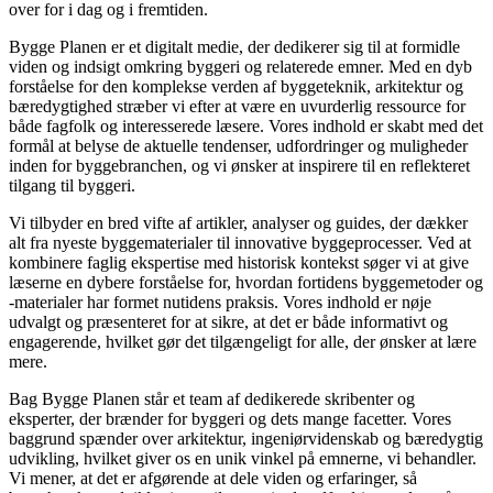
over for i dag og i fremtiden.
Bygge Planen er et digitalt medie, der dedikerer sig til at formidle
viden og indsigt omkring byggeri og relaterede emner. Med en dyb
forståelse for den komplekse verden af byggeteknik, arkitektur og
bæredygtighed stræber vi efter at være en uvurderlig ressource for
både fagfolk og interesserede læsere. Vores indhold er skabt med det
formål at belyse de aktuelle tendenser, udfordringer og muligheder
inden for byggebranchen, og vi ønsker at inspirere til en reflekteret
tilgang til byggeri.
Vi tilbyder en bred vifte af artikler, analyser og guides, der dækker
alt fra nyeste byggematerialer til innovative byggeprocesser. Ved at
kombinere faglig ekspertise med historisk kontekst søger vi at give
læserne en dybere forståelse for, hvordan fortidens byggemetoder og
-materialer har formet nutidens praksis. Vores indhold er nøje
udvalgt og præsenteret for at sikre, at det er både informativt og
engagerende, hvilket gør det tilgængeligt for alle, der ønsker at lære
mere.
Bag Bygge Planen står et team af dedikerede skribenter og
eksperter, der brænder for byggeri og dets mange facetter. Vores
baggrund spænder over arkitektur, ingeniørvidenskab og bæredygtig
udvikling, hvilket giver os en unik vinkel på emnerne, vi behandler.
Vi mener, at det er afgørende at dele viden og erfaringer, så