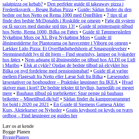
salatpizza og kebab?
•
Den perfekte guide til takeaway pizza i
Frederiksværk – Besøg Babas Pizza
•
Guide: Sådan finder du den
bedste ost hos Netto og Rema 1000 med OsteBilen
•
7 tips til at
finde den bedste McDonalds i Roskilde og omegn
•
Følg dit system
og få succes med danske spil tips 13!
•
Guide til printerpapir-tilbud
hos Netto, Rema 1000, Bilka og Føtex
•
Guide til Tømmergården
Nykøbing Mors og XL Byg Nykøbing Mors
•
Guide til
åbningstiderne for Plantorama og havecentre i Viborg og omegn
•
Lækker Lido Pizza: Et Overflødighedshorn af Smagsoplevelser
•
Stemningsfuldt lys til dit hjem – Find stearinlys, lamper og lyskæder
hos føtex
•
Nem adgang til åbningstider og tilbud hos ALDI og Lidl
i Maribo
•
Elsk at cykle? Opdag de bedste tilbud på elcykler hos
Bilka og nyd fordelene med pensionistrabat!
•
Guide til at vælge
mellem Flagesalt fra Netto eller Læsø Salt fra Bilka
•
Læsepuder,
læsestativer og boghoudere – Praktiske løsninger fra IKEA
•
Hvad
skriver man i kort? De bedste tekster til bryllup, barnedåb og meget
mere
•
Bauhaus tilbud på træbriketter: Spar penge på bauhaus
briketter – Minetilbud.dk/jul!
•
Sådan finder du kampprogrammet
for bold i 2020 og 2021
•
En Guide til Siemens Gamesa Aktie:
Kurs, Aktiekurser og Nyheder
•
Gratis krydsord og kryds og tværs
ordbog – Find løsninger og guides her
Lær os at kende
Bygge Planen
Bygge
Planen