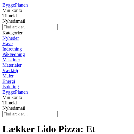
Bygge
Planen
Min konto
Tilmeld
Nyhedsmail
Kategorier
Nyheder
Have
Indretning
Påklædning
Maskiner
Materialer
Værktøj
Maler
Energi
Isolering
Bygge
Planen
Min konto
Tilmeld
Nyhedsmail
Lækker Lido Pizza: Et