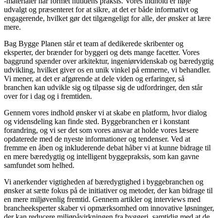
-materialer har formet nutidens praksis. Vores indhold er nøje
udvalgt og præsenteret for at sikre, at det er både informativt og
engagerende, hvilket gør det tilgængeligt for alle, der ønsker at lære
mere.
Bag Bygge Planen står et team af dedikerede skribenter og
eksperter, der brænder for byggeri og dets mange facetter. Vores
baggrund spænder over arkitektur, ingeniørvidenskab og bæredygtig
udvikling, hvilket giver os en unik vinkel på emnerne, vi behandler.
Vi mener, at det er afgørende at dele viden og erfaringer, så
branchen kan udvikle sig og tilpasse sig de udfordringer, den står
over for i dag og i fremtiden.
Gennem vores indhold ønsker vi at skabe en platform, hvor dialog
og vidensdeling kan finde sted. Byggebranchen er i konstant
forandring, og vi ser det som vores ansvar at holde vores læsere
opdaterede med de nyeste informationer og tendenser. Ved at
fremme en åben og inkluderende debat håber vi at kunne bidrage til
en mere bæredygtig og intelligent byggepraksis, som kan gavne
samfundet som helhed.
Vi anerkender vigtigheden af bæredygtighed i byggebranchen og
ønsker at sætte fokus på de initiativer og metoder, der kan bidrage til
en mere miljøvenlig fremtid. Gennem artikler og interviews med
brancheeksperter skaber vi opmærksomhed om innovative løsninger,
der kan reducere miljøpåvirkningen fra byggeri, samtidig med at de