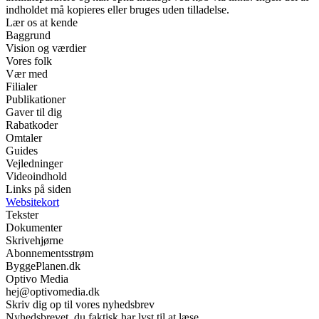
indholdet må kopieres eller bruges uden tilladelse.
Lær os at kende
Baggrund
Vision og værdier
Vores folk
Vær med
Filialer
Publikationer
Gaver til dig
Rabatkoder
Omtaler
Guides
Vejledninger
Videoindhold
Links på siden
Websitekort
Tekster
Dokumenter
Skrivehjørne
Abonnementsstrøm
ByggePlanen.dk
Optivo Media
hej@optivomedia.dk
Skriv dig op til vores nyhedsbrev
Nyhedsbrevet, du faktisk har lyst til at læse.