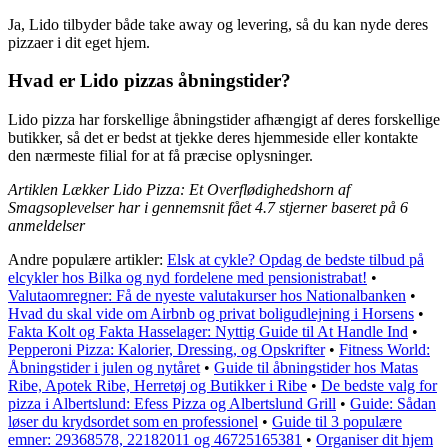
Ja, Lido tilbyder både take away og levering, så du kan nyde deres
pizzaer i dit eget hjem.
Hvad er Lido pizzas åbningstider?
Lido pizza har forskellige åbningstider afhængigt af deres forskellige
butikker, så det er bedst at tjekke deres hjemmeside eller kontakte
den nærmeste filial for at få præcise oplysninger.
Artiklen Lækker Lido Pizza: Et Overflødighedshorn af
Smagsoplevelser har i gennemsnit fået
4.7
stjerner baseret på
6
anmeldelser
Andre populære artikler:
Elsk at cykle? Opdag de bedste tilbud på
elcykler hos Bilka og nyd fordelene med pensionistrabat!
•
Valutaomregner: Få de nyeste valutakurser hos Nationalbanken
•
Hvad du skal vide om Airbnb og privat boligudlejning i Horsens
•
Fakta Kolt og Fakta Hasselager: Nyttig Guide til At Handle Ind
•
Pepperoni Pizza: Kalorier, Dressing, og Opskrifter
•
Fitness World:
Åbningstider i julen og nytåret
•
Guide til åbningstider hos Matas
Ribe, Apotek Ribe, Herretøj og Butikker i Ribe
•
De bedste valg for
pizza i Albertslund: Efess Pizza og Albertslund Grill
•
Guide: Sådan
løser du krydsordet som en professionel
•
Guide til 3 populære
emner: 29368578, 22182011 og 46725165381
•
Organiser dit hjem