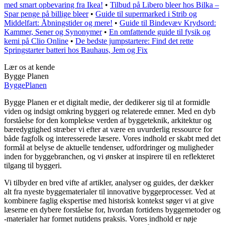
med smart opbevaring fra Ikea!
•
Tilbud på Libero bleer hos Bilka –
Spar penge på billige bleer
•
Guide til supermarked i Strib og
Middelfart: Åbningstider og mere!
•
Guide til Bindevæv Krydsord:
Kammer, Sener og Synonymer
•
En omfattende guide til fysik og
kemi på Clio Online
•
De bedste jumpstartere: Find det rette
Springstarter batteri hos Bauhaus, Jem og Fix
Lær os at kende
Bygge Planen
Bygge
Planen
Bygge Planen er et digitalt medie, der dedikerer sig til at formidle
viden og indsigt omkring byggeri og relaterede emner. Med en dyb
forståelse for den komplekse verden af byggeteknik, arkitektur og
bæredygtighed stræber vi efter at være en uvurderlig ressource for
både fagfolk og interesserede læsere. Vores indhold er skabt med det
formål at belyse de aktuelle tendenser, udfordringer og muligheder
inden for byggebranchen, og vi ønsker at inspirere til en reflekteret
tilgang til byggeri.
Vi tilbyder en bred vifte af artikler, analyser og guides, der dækker
alt fra nyeste byggematerialer til innovative byggeprocesser. Ved at
kombinere faglig ekspertise med historisk kontekst søger vi at give
læserne en dybere forståelse for, hvordan fortidens byggemetoder og
-materialer har formet nutidens praksis. Vores indhold er nøje