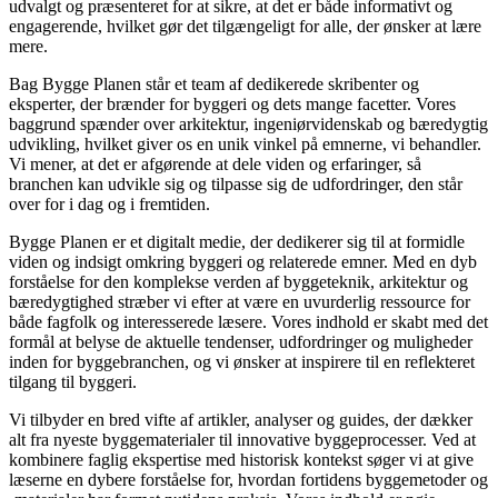
udvalgt og præsenteret for at sikre, at det er både informativt og
engagerende, hvilket gør det tilgængeligt for alle, der ønsker at lære
mere.
Bag Bygge Planen står et team af dedikerede skribenter og
eksperter, der brænder for byggeri og dets mange facetter. Vores
baggrund spænder over arkitektur, ingeniørvidenskab og bæredygtig
udvikling, hvilket giver os en unik vinkel på emnerne, vi behandler.
Vi mener, at det er afgørende at dele viden og erfaringer, så
branchen kan udvikle sig og tilpasse sig de udfordringer, den står
over for i dag og i fremtiden.
Bygge Planen er et digitalt medie, der dedikerer sig til at formidle
viden og indsigt omkring byggeri og relaterede emner. Med en dyb
forståelse for den komplekse verden af byggeteknik, arkitektur og
bæredygtighed stræber vi efter at være en uvurderlig ressource for
både fagfolk og interesserede læsere. Vores indhold er skabt med det
formål at belyse de aktuelle tendenser, udfordringer og muligheder
inden for byggebranchen, og vi ønsker at inspirere til en reflekteret
tilgang til byggeri.
Vi tilbyder en bred vifte af artikler, analyser og guides, der dækker
alt fra nyeste byggematerialer til innovative byggeprocesser. Ved at
kombinere faglig ekspertise med historisk kontekst søger vi at give
læserne en dybere forståelse for, hvordan fortidens byggemetoder og