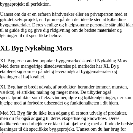
byggeprojekt til perfektion.
Uanset om du er en erfaren håndværker eller en privatperson med et
gør-det-selv-projekt, er Tømmergården det ideelle sted at købe dine
byggematerialer. Deres venlige og hjælpsomme personale står altid klar
til at guide dig og give dig rådgivning om de bedste materialer og
løsninger til dit specifikke behov.
XL Byg Nykøbing Mors
XL Byg er en anden populær byggemarkedskæde i Nykøbing Mors.
Med deres mangeårige tilstedeværelse på markedet har XL Byg
etableret sig som en pålidelig leverandør af byggematerialer og
løsninger af høj kvalitet.
XL Byg har et bredt udvalg af produkter, herunder tømmer, mursten,
værktøj, el-artikler, maling og meget mere. De tilbyder også
specialprodukter som f.eks. vinduer, døre og køkkenløsninger, der kan
hjælpe med at forbedre udseendet og funktionaliteten i dit hjem.
Med XL Byg får du ikke kun adgang til et stort udvalg af produkter,
men du får også adgang til deres ekspertise og knowhow. Deres
dedikerede medarbejdere er klar til at hjælpe dig med at finde de bedste
løsninger til dit specifikke byggeprojekt. Uanset om du har brug for