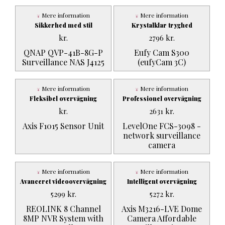
Mere information
Mere information
Sikkerhed med stil
Krystalklar tryghed
kr.
2796
kr.
QNAP QVP-41B-8G-P
Eufy Cam S300
Surveillance NAS J4125
(eufyCam 3C)
Mere information
Mere information
Fleksibel overvågning
Professionel overvågning
kr.
2631
kr.
Axis F1015 Sensor Unit
LevelOne FCS-3098 -
network surveillance
camera
Mere information
Mere information
Avanceret videoovervågning
Intelligent overvågning
5299
kr.
5272
kr.
REOLINK 8 Channel
Axis M3216-LVE Dome
8MP NVR System with
Camera Affordable