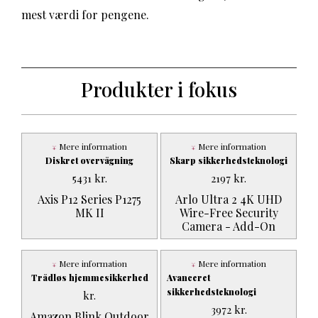
mest værdi for pengene.
Produkter i fokus
Mere information
Mere information
Diskret overvågning
Skarp sikkerhedsteknologi
5431
kr.
2197
kr.
Axis P12 Series P1275
Arlo Ultra 2 4K UHD
MK II
Wire-Free Security
Camera - Add-On
Mere information
Mere information
Trådløs hjemmesikkerhed
Avanceret
sikkerhedsteknologi
kr.
3972
kr.
Amazon Blink Outdoor