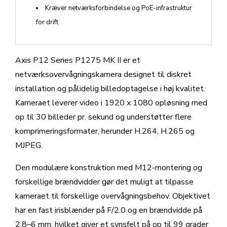
Kræver netværksforbindelse og PoE-infrastruktur
for drift
Axis P12 Series P1275 MK II er et
netværksovervågningskamera designet til diskret
installation og pålidelig billedoptagelse i høj kvalitet.
Kameraet leverer video i 1920 x 1080 opløsning med
op til 30 billeder pr. sekund og understøtter flere
komprimeringsformater, herunder H.264, H.265 og
MJPEG.
Den modulære konstruktion med M12-montering og
forskellige brændvidder gør det muligt at tilpasse
kameraet til forskellige overvågningsbehov. Objektivet
har en fast irisblænder på F/2.0 og en brændvidde på
2,8–6 mm, hvilket giver et synsfelt på op til 99 grader