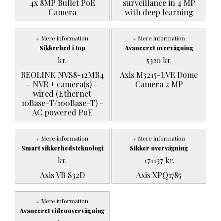
4x 8MP Bullet PoE
surveillance in 4 MP
Camera
with deep learning
Mere information
Mere information
Sikkerhed i top
Avanceret overvågning
kr.
5320
kr.
REOLINK NVS8-12MB4
Axis M3215-LVE Dome
- NVR + camera(s) -
Camera 2 MP
wired (Ethernet
10Base-T/100Base-T) -
AC powered PoE
Mere information
Mere information
Smart sikkerhedsteknologi
Sikker overvågning
kr.
171137
kr.
Axis VB S32D
Axis XPQ1785
Mere information
Avanceret videoovervågning