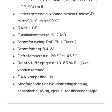
HTTPS, TLS, FTP, SNMP, RTSP, RTP, TCP,
UDP, SSH m.fl.
Understøttede hukommelseskort: microSD,
microSDHC, microSDXC
RAM: 1 GB
Flashhukommelse: 512 MB
Strømforsyning: PoE Plus Class 2
Strømforbrug: 3.4 W
Driftstemperatur: -20 °C til 45 °C
Relativ luftfugtighed: 10–85 % RH (ikke-
kondenserende)
TAA-kompatibel: Ja
Medfølgende udstyr: Monteringsbeslag,
sensorkabel (8 m), ejers autentificeringsnøgle