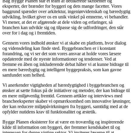
Bag Bygge Planen står et team af dedikerede skribenter og
eksperter, der brænder for byggeri og dets mange facetter. Vores
baggrund spænder over arkitektur, ingeniørvidenskab og bæredygtig
udvikling, hvilket giver os en unik vinkel på emnerne, vi behandler.
Vi mener, at det er afgørende at dele viden og erfaringer, så
branchen kan udvikle sig og tilpasse sig de udfordringer, den står
over for i dag og i fremtiden.
Gennem vores indhold ønsker vi at skabe en platform, hvor dialog
og vidensdeling kan finde sted. Byggebranchen er i konstant
forandring, og vi ser det som vores ansvar at holde vores læsere
opdaterede med de nyeste informationer og tendenser. Ved at
fremme en åben og inkluderende debat håber vi at kunne bidrage til
en mere bæredygtig og intelligent byggepraksis, som kan gavne
samfundet som helhed.
Vi anerkender vigtigheden af bæredygtighed i byggebranchen og
ønsker at sætte fokus på de initiativer og metoder, der kan bidrage til
en mere miljøvenlig fremtid. Gennem artikler og interviews med
brancheeksperter skaber vi opmærksomhed om innovative løsninger,
der kan reducere miljøpåvirkningen fra byggeri, samtidig med at de
opfylder nutidens krav til funktionalitet og æstetik.
Bygge Planen eksisterer for at være en troværdig og inspirerende
kilde til information om byggeri, der fremmer kendskabet til og
interessen for denne vigtige sektor. Vi inviterer læserne til at