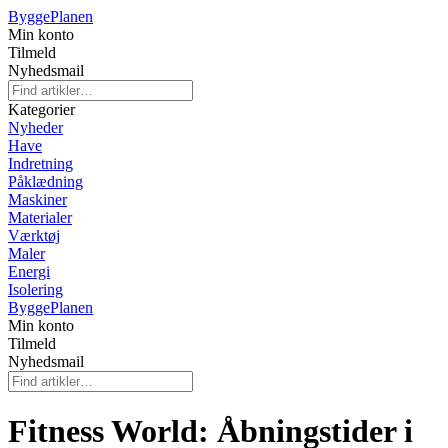
Bygge
Planen
Min konto
Tilmeld
Nyhedsmail
Kategorier
Nyheder
Have
Indretning
Påklædning
Maskiner
Materialer
Værktøj
Maler
Energi
Isolering
Bygge
Planen
Min konto
Tilmeld
Nyhedsmail
Fitness World: Åbningstider i