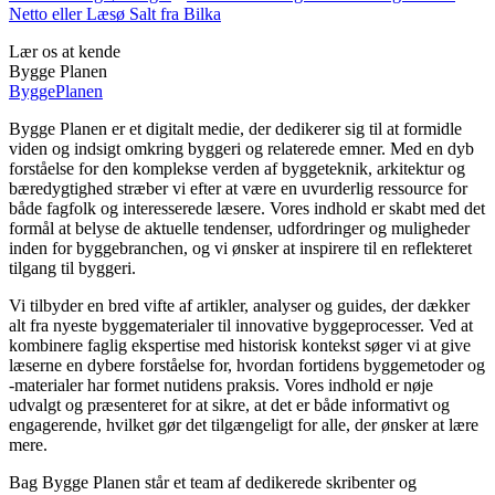
Netto eller Læsø Salt fra Bilka
Lær os at kende
Bygge Planen
Bygge
Planen
Bygge Planen er et digitalt medie, der dedikerer sig til at formidle
viden og indsigt omkring byggeri og relaterede emner. Med en dyb
forståelse for den komplekse verden af byggeteknik, arkitektur og
bæredygtighed stræber vi efter at være en uvurderlig ressource for
både fagfolk og interesserede læsere. Vores indhold er skabt med det
formål at belyse de aktuelle tendenser, udfordringer og muligheder
inden for byggebranchen, og vi ønsker at inspirere til en reflekteret
tilgang til byggeri.
Vi tilbyder en bred vifte af artikler, analyser og guides, der dækker
alt fra nyeste byggematerialer til innovative byggeprocesser. Ved at
kombinere faglig ekspertise med historisk kontekst søger vi at give
læserne en dybere forståelse for, hvordan fortidens byggemetoder og
-materialer har formet nutidens praksis. Vores indhold er nøje
udvalgt og præsenteret for at sikre, at det er både informativt og
engagerende, hvilket gør det tilgængeligt for alle, der ønsker at lære
mere.
Bag Bygge Planen står et team af dedikerede skribenter og