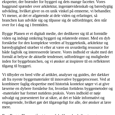
eksperter, der brænder for byggeri og dets mange facetter. Vores
baggrund spænder over arkitektur, ingeniørvidenskab og bæredygtig
udvikling, hvilket giver os en unik vinkel på emnerne, vi behandler.
Vi mener, at det er afgørende at dele viden og erfaringer, så
branchen kan udvikle sig og tilpasse sig de udfordringer, den står
over for i dag og i fremtiden.
Bygge Planen er et digitalt medie, der dedikerer sig til at formidle
viden og indsigt omkring byggeri og relaterede emner. Med en dyb
forståelse for den komplekse verden af byggeteknik, arkitektur og
bæredygtighed stræber vi efter at være en uvurderlig ressource for
både fagfolk og interesserede læsere. Vores indhold er skabt med det
formål at belyse de aktuelle tendenser, udfordringer og muligheder
inden for byggebranchen, og vi ønsker at inspirere til en reflekteret
tilgang til byggeri.
Vi tilbyder en bred vifte af artikler, analyser og guides, der dækker
alt fra nyeste byggematerialer til innovative byggeprocesser. Ved at
kombinere faglig ekspertise med historisk kontekst søger vi at give
læserne en dybere forståelse for, hvordan fortidens byggemetoder og
-materialer har formet nutidens praksis. Vores indhold er nøje
udvalgt og præsenteret for at sikre, at det er både informativt og
engagerende, hvilket gør det tilgængeligt for alle, der ønsker at lære
mere.