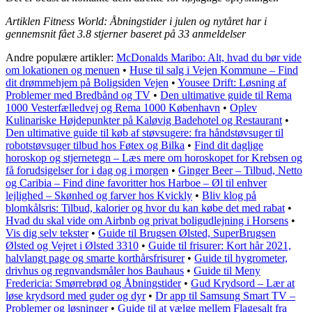
Artiklen Fitness World: Åbningstider i julen og nytåret har i
gennemsnit fået
3.8
stjerner baseret på
33
anmeldelser
Andre populære artikler:
McDonalds Maribo: Alt, hvad du bør vide
om lokationen og menuen
•
Huse til salg i Vejen Kommune – Find
dit drømmehjem på Boligsiden Vejen
•
Yousee Drift: Løsning af
Problemer med Bredbånd og TV
•
Den ultimative guide til Rema
1000 Vesterfælledvej og Rema 1000 København
•
Oplev
Kulinariske Højdepunkter på Kaløvig Badehotel og Restaurant
•
Den ultimative guide til køb af støvsugere: fra håndstøvsuger til
robotstøvsuger tilbud hos Føtex og Bilka
•
Find dit daglige
horoskop og stjernetegn – Læs mere om horoskopet for Krebsen og
få forudsigelser for i dag og i morgen
•
Ginger Beer – Tilbud, Netto
og Caribia – Find dine favoritter hos Harboe – Øl til enhver
lejlighed – Skønhed og farver hos Kvickly
•
Bliv klog på
blomkålsris: Tilbud, kalorier og hvor du kan købe det med rabat
•
Hvad du skal vide om Airbnb og privat boligudlejning i Horsens
•
Vis dig selv tekster
•
Guide til Brugsen Ølsted, SuperBrugsen
Ølsted og Vejret i Ølsted 3310
•
Guide til frisurer: Kort hår 2021,
halvlangt page og smarte korthårsfrisurer
•
Guide til hygrometer,
drivhus og regnvandsmåler hos Bauhaus
•
Guide til Meny
Fredericia: Smørrebrød og Åbningstider
•
Gud Krydsord – Lær at
løse krydsord med guder og dyr
•
Dr app til Samsung Smart TV –
Problemer og løsninger
•
Guide til at vælge mellem Flagesalt fra