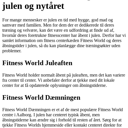
julen og nytåret
For mange mennesker er julen en tid med hygge, god mad og
samvær med familien. Men for dem der er dedikerede til deres
træning og velvære, kan det være en udfordring at finde ud af,
hvornår deres foretrukne fitnesscenter har åbent i julen. Derfor har vi
samlet information om fitness centerkæden Fitness World og deres
åbningstider i julen, så du kan planlægge dine træningsøkter uden
problemer.
Fitness World Juleaften
Fitness World holder normalt åbent på juleaften, men det kan variere
fra center til center. Vi anbefaler derfor at tjekke med dit lokale
center for at få opdaterede oplysninger om åbningstiderne.
Fitness World Dæmningen
Fitness World Dæmningen er et af de mest populære Fitness World
centre i Aalborg. I julen har centeret typisk åbent, men
åbningstiderne kan ændre sig i forhold til resten af året. Sørg for at
tjekke Fitness Worlds hjemmeside eller kontakt centeret direkte for