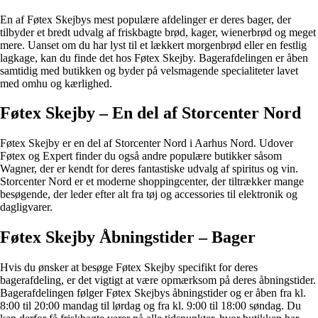
En af Føtex Skejbys mest populære afdelinger er deres bager, der
tilbyder et bredt udvalg af friskbagte brød, kager, wienerbrød og meget
mere. Uanset om du har lyst til et lækkert morgenbrød eller en festlig
lagkage, kan du finde det hos Føtex Skejby. Bagerafdelingen er åben
samtidig med butikken og byder på velsmagende specialiteter lavet
med omhu og kærlighed.
Føtex Skejby – En del af Storcenter Nord
Føtex Skejby er en del af Storcenter Nord i Aarhus Nord. Udover
Føtex og Expert finder du også andre populære butikker såsom
Wagner, der er kendt for deres fantastiske udvalg af spiritus og vin.
Storcenter Nord er et moderne shoppingcenter, der tiltrækker mange
besøgende, der leder efter alt fra tøj og accessories til elektronik og
dagligvarer.
Føtex Skejby Åbningstider – Bager
Hvis du ønsker at besøge Føtex Skejby specifikt for deres
bagerafdeling, er det vigtigt at være opmærksom på deres åbningstider.
Bagerafdelingen følger Føtex Skejbys åbningstider og er åben fra kl.
8:00 til 20:00 mandag til lørdag og fra kl. 9:00 til 18:00 søndag. Du