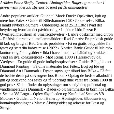
Artiklen Føtex Skejby Centret: Åbningstider, Bager og mere har i
gennemsnit fået
3.8
stjerner baseret på
18
anmeldelser
Andre populære artikler:
Guide til Mock Duck: Opskrifter, køb og
mere hos Føtex
•
Guide til Billedrammer i 50×70-størrelse: Bilka,
Harald Nyborg og mere
•
Undersøgelse af 25131186: Hvad det
betyder og hvordan det påvirker dig
•
Lækker Lido Pizza: Et
Overflødighedshorn af Smagsoplevelser
•
Lækre opskrifter med citron
– Et frisk alternativ til mellemmåltider
•
Rød Gærris: En praktisk guide
til køb og brug af Rød Gærris-produkter
•
Få en gratis babypakke fra
føtex og start din babys rejse i 2022
•
Nordea Bank: Guide til Malmö-
kontorer og åbningstider
•
Ilda i haven med ilva bålfad og krukker –
Vind en ilva konkurrence!
•
Mød Rema 1000 i Hareskovby og
Værløse – En guide til gode indkøbsoplevelser
•
Guide: Billig blomst
Diamond Painting – Få dine materialer hos Føtex, Bog og Idé og
Diamond Art i Danmark
•
Dyson støvsuger tilbud hos Bilka – Få fat i
de bedste deals på støvsugere hos Bilka!
•
Opdag de bedste alkoholfri
gin og sodavand hos føtex og få udbringt dine varer fra Rema 1000 til
god pris
•
Sådan finder du oplysninger om snedybder, pollental og
vandtemperatur i Danmark
•
Badesko og hjemmesko til børn hos Bilka
•
Scania V8 Logo – Oplev Skønheden og Kraften af Scanias V8
Motorer
•
Guiden til Netto i Hellerup: Åbningstider, tilbudsavis og
kontaktoplysninger
•
Matas: Åbningstider og adresse for Ikast og
Strøget