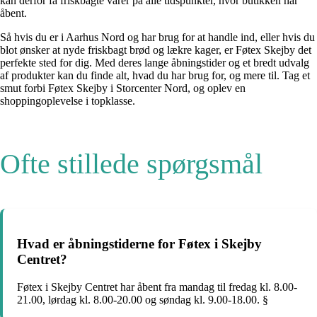
kan derfor få friskbagte varer på alle tidspunkter, hvor butikken har
åbent.
Så hvis du er i Aarhus Nord og har brug for at handle ind, eller hvis du
blot ønsker at nyde friskbagt brød og lækre kager, er Føtex Skejby det
perfekte sted for dig. Med deres lange åbningstider og et bredt udvalg
af produkter kan du finde alt, hvad du har brug for, og mere til. Tag et
smut forbi Føtex Skejby i Storcenter Nord, og oplev en
shoppingoplevelse i topklasse.
Ofte stillede spørgsmål
Hvad er åbningstiderne for Føtex i Skejby
Centret?
Føtex i Skejby Centret har åbent fra mandag til fredag kl. 8.00-
21.00, lørdag kl. 8.00-20.00 og søndag kl. 9.00-18.00. §