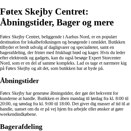
Føtex Skejby Centret:
Åbningstider, Bager og mere
Føtex Skejby Centret, beliggende i Aarhus Nord, er en populær
destination for lokalbefolkningen og besøgende i området. Butikken
tilbyder et bredt udvalg af dagligvarer og specialiteter, samt en
bagerafdeling, der frister med friskbagt brød og kager. Hvis du leder
efter elektronik og gadgets, kan du også besøge Expert Storcenter
Nord, som er en del af samme kompleks. Lad os tage et nærmere kig
på Føtex Skejby og alt det, som butikken har at byde på.
Åbningstider
Føtex Skejby har generøse åbningstider, der gør det bekvemt for
kunderne at handle. Butikken er åben mandag til lørdag fra kl. 8:00 til
20:00, og søndag fra kl. 9:00 til 18:00. Det giver dig masser af tid til at
handle, uanset om du er på vej hjem fra arbejde eller ønsker at gøre
weekendindkøbene.
Bagerafdeling