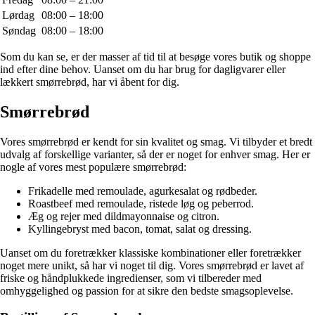
Lørdag
08:00 – 18:00
Søndag
08:00 – 18:00
Som du kan se, er der masser af tid til at besøge vores butik og shoppe
ind efter dine behov. Uanset om du har brug for dagligvarer eller
lækkert smørrebrød, har vi åbent for dig.
Smørrebrød
Vores smørrebrød er kendt for sin kvalitet og smag. Vi tilbyder et bredt
udvalg af forskellige varianter, så der er noget for enhver smag. Her er
nogle af vores mest populære smørrebrød:
Frikadelle med remoulade, agurkesalat og rødbeder.
Roastbeef med remoulade, ristede løg og peberrod.
Æg og rejer med dildmayonnaise og citron.
Kyllingebryst med bacon, tomat, salat og dressing.
Uanset om du foretrækker klassiske kombinationer eller foretrækker
noget mere unikt, så har vi noget til dig. Vores smørrebrød er lavet af
friske og håndplukkede ingredienser, som vi tilbereder med
omhyggelighed og passion for at sikre den bedste smagsoplevelse.