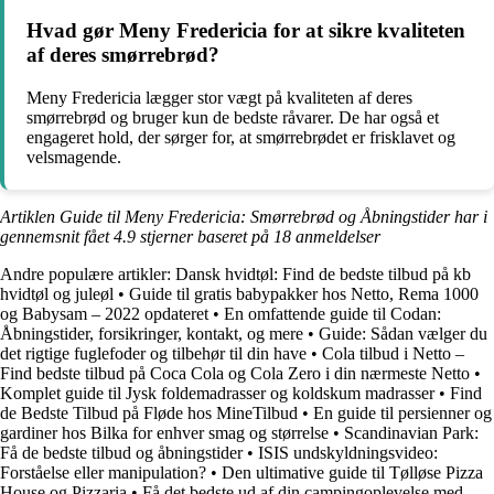
Hvad gør Meny Fredericia for at sikre kvaliteten
af deres smørrebrød?
Meny Fredericia lægger stor vægt på kvaliteten af deres
smørrebrød og bruger kun de bedste råvarer. De har også et
engageret hold, der sørger for, at smørrebrødet er frisklavet og
velsmagende.
Artiklen Guide til Meny Fredericia: Smørrebrød og Åbningstider har i
gennemsnit fået
4.9
stjerner baseret på
18
anmeldelser
Andre populære artikler:
Dansk hvidtøl: Find de bedste tilbud på kb
hvidtøl og juleøl
•
Guide til gratis babypakker hos Netto, Rema 1000
og Babysam – 2022 opdateret
•
En omfattende guide til Codan:
Åbningstider, forsikringer, kontakt, og mere
•
Guide: Sådan vælger du
det rigtige fuglefoder og tilbehør til din have
•
Cola tilbud i Netto –
Find bedste tilbud på Coca Cola og Cola Zero i din nærmeste Netto
•
Komplet guide til Jysk foldemadrasser og koldskum madrasser
•
Find
de Bedste Tilbud på Fløde hos MineTilbud
•
En guide til persienner og
gardiner hos Bilka for enhver smag og størrelse
•
Scandinavian Park:
Få de bedste tilbud og åbningstider
•
ISIS undskyldningsvideo:
Forståelse eller manipulation?
•
Den ultimative guide til Tølløse Pizza
House og Pizzaria
•
Få det bedste ud af din campingoplevelse med