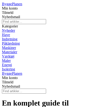
Bygge
Planen
Min konto
Tilmeld
Nyhedsmail
Kategorier
Nyheder
Have
Indretning
Påklædning
Maskiner
Materialer
Værktøj
Maler
Energi
Isolering
Bygge
Planen
Min konto
Tilmeld
Nyhedsmail
En komplet guide til