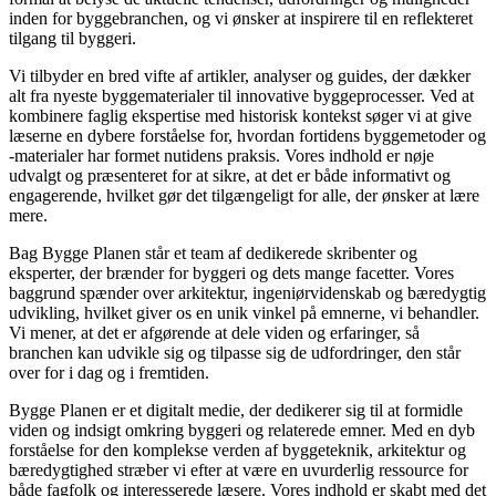
inden for byggebranchen, og vi ønsker at inspirere til en reflekteret
tilgang til byggeri.
Vi tilbyder en bred vifte af artikler, analyser og guides, der dækker
alt fra nyeste byggematerialer til innovative byggeprocesser. Ved at
kombinere faglig ekspertise med historisk kontekst søger vi at give
læserne en dybere forståelse for, hvordan fortidens byggemetoder og
-materialer har formet nutidens praksis. Vores indhold er nøje
udvalgt og præsenteret for at sikre, at det er både informativt og
engagerende, hvilket gør det tilgængeligt for alle, der ønsker at lære
mere.
Bag Bygge Planen står et team af dedikerede skribenter og
eksperter, der brænder for byggeri og dets mange facetter. Vores
baggrund spænder over arkitektur, ingeniørvidenskab og bæredygtig
udvikling, hvilket giver os en unik vinkel på emnerne, vi behandler.
Vi mener, at det er afgørende at dele viden og erfaringer, så
branchen kan udvikle sig og tilpasse sig de udfordringer, den står
over for i dag og i fremtiden.
Bygge Planen er et digitalt medie, der dedikerer sig til at formidle
viden og indsigt omkring byggeri og relaterede emner. Med en dyb
forståelse for den komplekse verden af byggeteknik, arkitektur og
bæredygtighed stræber vi efter at være en uvurderlig ressource for
både fagfolk og interesserede læsere. Vores indhold er skabt med det