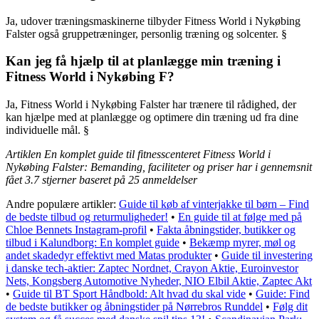
Ja, udover træningsmaskinerne tilbyder Fitness World i Nykøbing
Falster også gruppetræninger, personlig træning og solcenter. §
Kan jeg få hjælp til at planlægge min træning i
Fitness World i Nykøbing F?
Ja, Fitness World i Nykøbing Falster har trænere til rådighed, der
kan hjælpe med at planlægge og optimere din træning ud fra dine
individuelle mål. §
Artiklen En komplet guide til fitnesscenteret Fitness World i
Nykøbing Falster: Bemanding, faciliteter og priser har i gennemsnit
fået
3.7
stjerner baseret på
25
anmeldelser
Andre populære artikler:
Guide til køb af vinterjakke til børn – Find
de bedste tilbud og returmuligheder!
•
En guide til at følge med på
Chloe Bennets Instagram-profil
•
Fakta åbningstider, butikker og
tilbud i Kalundborg: En komplet guide
•
Bekæmp myrer, møl og
andet skadedyr effektivt med Matas produkter
•
Guide til investering
i danske tech-aktier: Zaptec Nordnet, Crayon Aktie, Euroinvestor
Nets, Kongsberg Automotive Nyheder, NIO Elbil Aktie, Zaptec Akt
•
Guide til BT Sport Håndbold: Alt hvad du skal vide
•
Guide: Find
de bedste butikker og åbningstider på Nørrebros Runddel
•
Følg dit