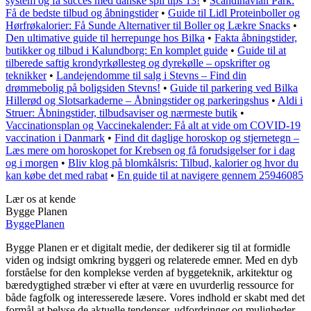
system og få succes med danske spil tips 13!
•
Scandinavian Park:
Få de bedste tilbud og åbningstider
•
Guide til Lidl Proteinboller og
Hørfrøkalorier: Få Sunde Alternativer til Boller og Lækre Snacks
•
Den ultimative guide til herrepunge hos Bilka
•
Fakta åbningstider,
butikker og tilbud i Kalundborg: En komplet guide
•
Guide til at
tilberede saftig krondyrkøllesteg og dyrekølle – opskrifter og
teknikker
•
Landejendomme til salg i Stevns – Find din
drømmebolig på boligsiden Stevns!
•
Guide til parkering ved Bilka
Hillerød og Slotsarkaderne – Åbningstider og parkeringshus
•
Aldi i
Struer: Åbningstider, tilbudsaviser og nærmeste butik
•
Vaccinationsplan og Vaccinekalender: Få alt at vide om COVID-19
vaccination i Danmark
•
Find dit daglige horoskop og stjernetegn –
Læs mere om horoskopet for Krebsen og få forudsigelser for i dag
og i morgen
•
Bliv klog på blomkålsris: Tilbud, kalorier og hvor du
kan købe det med rabat
•
En guide til at navigere gennem 25946085
Lær os at kende
Bygge Planen
Bygge
Planen
Bygge Planen er et digitalt medie, der dedikerer sig til at formidle
viden og indsigt omkring byggeri og relaterede emner. Med en dyb
forståelse for den komplekse verden af byggeteknik, arkitektur og
bæredygtighed stræber vi efter at være en uvurderlig ressource for
både fagfolk og interesserede læsere. Vores indhold er skabt med det
formål at belyse de aktuelle tendenser, udfordringer og muligheder