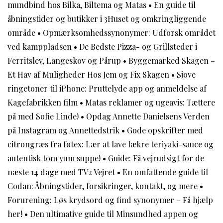
mundbind hos Bilka, Biltema og Matas
•
En guide til
åbningstider og butikker i 3Huset og omkringliggende
område
•
Opmærksomhedssynonymer: Udforsk området
ved kamppladsen
•
De Bedste Pizza- og Grillsteder i
Ferritslev, Langeskov og Pårup
•
Byggemarked Skagen –
Et Hav af Muligheder Hos Jem og Fix Skagen
•
Sjove
ringetoner til iPhone: Pruttelyde app og anmeldelse af
Kagefabrikken film
•
Matas reklamer og ugeavis: Tættere
på med Sofie Linde!
•
Opdag Annette Danielsens Verden
på Instagram og Annettedstrik
•
Gode opskrifter med
citrongræs fra føtex: Lær at lave lækre teriyaki-sauce og
autentisk tom yum suppe!
•
Guide: Få vejrudsigt for de
næste 14 dage med TV2 Vejret
•
En omfattende guide til
Codan: Åbningstider, forsikringer, kontakt, og mere
•
Forurening: Løs krydsord og find synonymer – Få hjælp
her!
•
Den ultimative guide til Minsundhed appen og