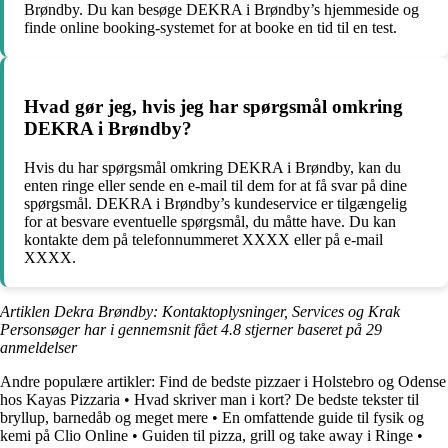
Brøndby. Du kan besøge DEKRA i Brøndby’s hjemmeside og
finde online booking-systemet for at booke en tid til en test.
Hvad gør jeg, hvis jeg har spørgsmål omkring
DEKRA i Brøndby?
Hvis du har spørgsmål omkring DEKRA i Brøndby, kan du
enten ringe eller sende en e-mail til dem for at få svar på dine
spørgsmål. DEKRA i Brøndby’s kundeservice er tilgængelig
for at besvare eventuelle spørgsmål, du måtte have. Du kan
kontakte dem på telefonnummeret XXXX eller på e-mail
XXXX.
Artiklen Dekra Brøndby: Kontaktoplysninger, Services og Krak
Personsøger har i gennemsnit fået
4.8
stjerner baseret på
29
anmeldelser
Andre populære artikler:
Find de bedste pizzaer i Holstebro og Odense
hos Kayas Pizzaria
•
Hvad skriver man i kort? De bedste tekster til
bryllup, barnedåb og meget mere
•
En omfattende guide til fysik og
kemi på Clio Online
•
Guiden til pizza, grill og take away i Ringe
•