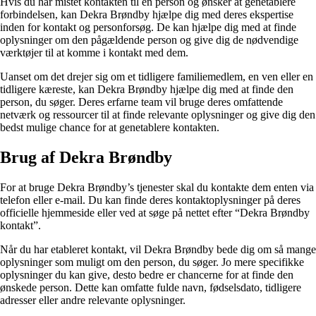
Hvis du har mistet kontakten til en person og ønsker at genetablere
forbindelsen, kan Dekra Brøndby hjælpe dig med deres ekspertise
inden for kontakt og personforsøg. De kan hjælpe dig med at finde
oplysninger om den pågældende person og give dig de nødvendige
værktøjer til at komme i kontakt med dem.
Uanset om det drejer sig om et tidligere familiemedlem, en ven eller en
tidligere kæreste, kan Dekra Brøndby hjælpe dig med at finde den
person, du søger. Deres erfarne team vil bruge deres omfattende
netværk og ressourcer til at finde relevante oplysninger og give dig den
bedst mulige chance for at genetablere kontakten.
Brug af Dekra Brøndby
For at bruge Dekra Brøndby’s tjenester skal du kontakte dem enten via
telefon eller e-mail. Du kan finde deres kontaktoplysninger på deres
officielle hjemmeside eller ved at søge på nettet efter “Dekra Brøndby
kontakt”.
Når du har etableret kontakt, vil Dekra Brøndby bede dig om så mange
oplysninger som muligt om den person, du søger. Jo mere specifikke
oplysninger du kan give, desto bedre er chancerne for at finde den
ønskede person. Dette kan omfatte fulde navn, fødselsdato, tidligere
adresser eller andre relevante oplysninger.