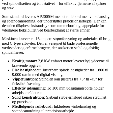
ved spindelhætten og én i stativet – for effektiv fjernelse af spåner
og støv.
Som standard leveres AP200SM med et rullebord med vinkelanslag
og spændeanordning, der understøtter præcisionsarbejde. Der kan
desuden tilkøbes ekstraudstyr som rammebord og tappeplade for
yderligere fleksibilitet ved bearbejdning af større emner.
Maskinen kræver en 16 ampere strømforsyning og anbefales til brug
med C-type afbryder. Den er velegnet til både professionelle
værksteder og erfarne brugere, der ønsker en stabil og alsidig
spindelfræser.
Kraftig motor:
2,8 kW enfaset motor leverer høj ydeevne til
krævende opgaver.
Fire hastigheder:
Justerbare spindelhastigheder fra 1.800 til
9.000 o/min med digital visning.
Vippefunktion:
Spindlen kan justeres fra +5° til -45° for
fleksibel fræsning.
Effektiv udsugning:
To 100 mm udsugningsporte holder
arbejdsområdet rent.
Solid konstruktion:
Slebent støbejernsbord sikrer stabilitet
og præcision.
Medfølgende rullebord:
Inkluderer vinkelanslag og
spændeanordning til præcisionsarbejde.