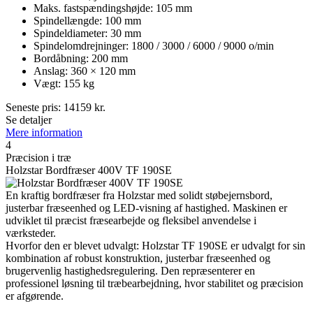
Maks. fastspændingshøjde: 105 mm
Spindellængde: 100 mm
Spindeldiameter: 30 mm
Spindelomdrejninger: 1800 / 3000 / 6000 / 9000 o/min
Bordåbning: 200 mm
Anslag: 360 × 120 mm
Vægt: 155 kg
Seneste pris:
14159
kr.
Se detaljer
Mere information
4
Præcision i træ
Holzstar Bordfræser 400V TF 190SE
En kraftig bordfræser fra Holzstar med solidt støbejernsbord,
justerbar fræseenhed og LED-visning af hastighed. Maskinen er
udviklet til præcist fræsearbejde og fleksibel anvendelse i
værksteder.
Hvorfor den er blevet udvalgt: Holzstar TF 190SE er udvalgt for sin
kombination af robust konstruktion, justerbar fræseenhed og
brugervenlig hastighedsregulering. Den repræsenterer en
professionel løsning til træbearbejdning, hvor stabilitet og præcision
er afgørende.