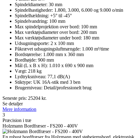
Spindeldiameter: 30 mm
Spindelhastigheder: 1.800, 3.000, 6.000 og 9.000 o/min
Spindelhældning: +5° til -45°
Spindelvandring: 100 mm
Max spindelprojektion over bord: 100 mm
Max værktøjsdiameter over bord: 200 mm
Max værktøjsdiameter under bord: 180 mm
Udsugningsporte: 2 x 100 mm
Påkrævet udsugningsluftmængde: 1.000 m³/time
Bordstørrelse: 1.000 mm x 360 mm
Bordhøjde: 900 mm
Mål (L x B x H): 1.010 x 690 x 900 mm
Vægt: 218 kg
Lydtryksniveau: 77,1 dB(A)
Stiktype: UK 16A-stik med 3 ben
Brugerniveau: Detail/professionelt brug
Seneste pris:
25204
kr.
Se detaljer
Mere information
3
Præcision i træ
Holzmann Bordfræser - FS200 - 400V
En robust bordfræser fra Holzmann med støbejernsbord, elektronisk