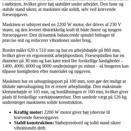
i støbejern, hvilket giver høj stabilitet under arbejdet. Den faste og
stabile stand sikrer, at maskinen står solidt, selv ved krævende
fræseopgaver.
Maskinen er udstyret med en 2200 W motor, der drives af 230 V
strøm, og den leverer tilstrækkelig kraft til både finere og tungere
fræseopgaver. Den dynamisk balancerede spindel bidrager til
præcise snit og reducerer vibrationer under brug.
Bordet måler 620 x 510 mm og har en arbejdshøjde på 860 mm,
hvilket giver en ergonomisk arbejdsposition. Fræsespindlen har en
diameter på 30 mm og kan køre med fire forskellige hastigheder –
1400, 4000, 6000 og 9000 omdrejninger pr. minut – så brugeren kan
tilpasse hastigheden efter materialet og opgaven.
Maskinen har en udsugningsport på 100 mm, som gør det muligt at
tilslutte støvudsugning for et renere arbejdsmiljø. Den maksimale
klemmehøjde er 105 mm, og bordåbningen er 160 mm, hvilket giver
plads til forskellige værktøjsstørrelser. Den samlede vægt på 126 kg
understreger maskinens solide konstruktion.
Kraftig motor:
2200 W motor giver høj ydeevne til
krævende fræseopgaver.
Stabil konstruktion:
Støbejernsbord og solid stand sikrer
vibrationsfri drift.