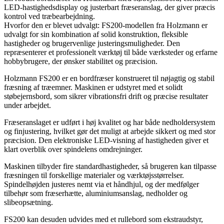
LED-hastighedsdisplay og justerbart fræseranslag, der giver præcis
kontrol ved træbearbejdning.
Hvorfor den er blevet udvalgt: FS200-modellen fra Holzmann er
udvalgt for sin kombination af solid konstruktion, fleksible
hastigheder og brugervenlige justeringsmuligheder. Den
repræsenterer et professionelt værktøj til både værksteder og erfarne
hobbybrugere, der ønsker stabilitet og præcision.
Holzmann FS200 er en bordfræser konstrueret til nøjagtig og stabil
fræsning af træemner. Maskinen er udstyret med et solidt
støbejernsbord, som sikrer vibrationsfri drift og præcise resultater
under arbejdet.
Fræseranslaget er udført i høj kvalitet og har både nedholdersystem
og finjustering, hvilket gør det muligt at arbejde sikkert og med stor
præcision. Den elektroniske LED-visning af hastigheden giver et
klart overblik over spindelens omdrejninger.
Maskinen tilbyder fire standardhastigheder, så brugeren kan tilpasse
fræsningen til forskellige materialer og værktøjsstørrelser.
Spindelhøjden justeres nemt via et håndhjul, og der medfølger
tilbehør som fræserhætte, aluminiumsanslag, nedholder og
slibeopsætning.
FS200 kan desuden udvides med et rullebord som ekstraudstyr,