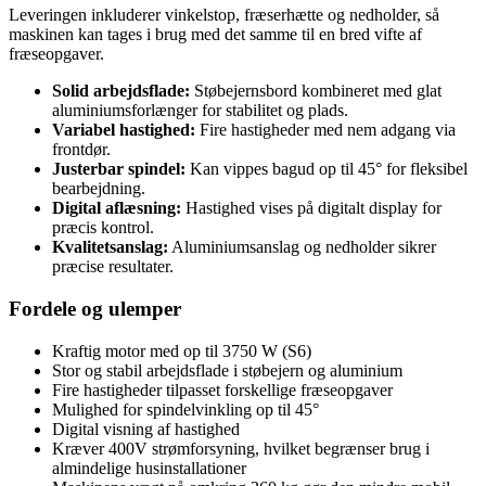
Leveringen inkluderer vinkelstop, fræserhætte og nedholder, så
maskinen kan tages i brug med det samme til en bred vifte af
fræseopgaver.
Solid arbejdsflade:
Støbejernsbord kombineret med glat
aluminiumsforlænger for stabilitet og plads.
Variabel hastighed:
Fire hastigheder med nem adgang via
frontdør.
Justerbar spindel:
Kan vippes bagud op til 45° for fleksibel
bearbejdning.
Digital aflæsning:
Hastighed vises på digitalt display for
præcis kontrol.
Kvalitetsanslag:
Aluminiumsanslag og nedholder sikrer
præcise resultater.
Fordele og ulemper
Kraftig motor med op til 3750 W (S6)
Stor og stabil arbejdsflade i støbejern og aluminium
Fire hastigheder tilpasset forskellige fræseopgaver
Mulighed for spindelvinkling op til 45°
Digital visning af hastighed
Kræver 400V strømforsyning, hvilket begrænser brug i
almindelige husinstallationer