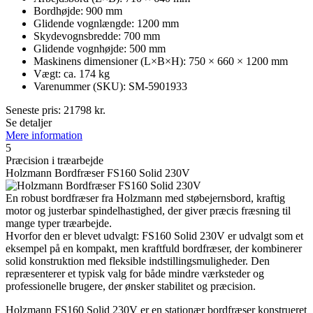
Bordhøjde: 900 mm
Glidende vognlængde: 1200 mm
Skydevognsbredde: 700 mm
Glidende vognhøjde: 500 mm
Maskinens dimensioner (L×B×H): 750 × 660 × 1200 mm
Vægt: ca. 174 kg
Varenummer (SKU): SM-5901933
Seneste pris:
21798
kr.
Se detaljer
Mere information
5
Præcision i træarbejde
Holzmann Bordfræser FS160 Solid 230V
En robust bordfræser fra Holzmann med støbejernsbord, kraftig
motor og justerbar spindelhastighed, der giver præcis fræsning til
mange typer træarbejde.
Hvorfor den er blevet udvalgt: FS160 Solid 230V er udvalgt som et
eksempel på en kompakt, men kraftfuld bordfræser, der kombinerer
solid konstruktion med fleksible indstillingsmuligheder. Den
repræsenterer et typisk valg for både mindre værksteder og
professionelle brugere, der ønsker stabilitet og præcision.
Holzmann FS160 Solid 230V er en stationær bordfræser konstrueret