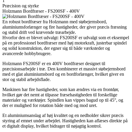
1
Præcision og styrke
Holzmann Bordfræser - FS200SF - 400V
En robust bordfræser fra Holzmann med støbejernsbord,
aluminiumsforlænger og fire hastigheder, der giver præcis fræsning
og stabil drift ved krævende træarbejde.
Hvorfor den er blevet udvalgt: FS200SF er udvalgt som et eksempel
på en professionel bordfræser med høj motorkraft, justerbar spindel
og solid konstruktion, der egner sig til både værksteder og
avancerede hobbybrugere.
Holzmann FS200SF er en 400V bordfræser designet til
præcisionsarbejde i træ. Den kombinerer et massivt støbejernsbord
med et glat aluminiumsbord og en bordforlænger, hvilket giver en
stor og stabil arbejdsflade.
Maskinen har fire hastigheder, som kan ændres via en frontdør,
hvilket gør det nemt at tilpasse fræsehastigheden til forskellige
materialer og værktøjer. Spindlen kan vippes bagud op til 45°, og
der er mulighed for rotation både med og mod uret.
Et aluminiumsanslag af høj kvalitet og en nedholder sikrer præcis
styring af emnet under arbejdet. Hastigheden kan aflæses direkte på
et digitalt display, hvilket bidrager til nøjagtig kontrol.