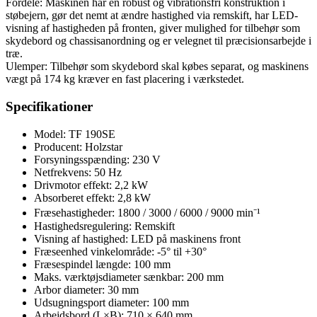
Fordele: Maskinen har en robust og vibrationsfri konstruktion i
støbejern, gør det nemt at ændre hastighed via remskift, har LED-
visning af hastigheden på fronten, giver mulighed for tilbehør som
skydebord og chassisanordning og er velegnet til præcisionsarbejde i
træ.
Ulemper: Tilbehør som skydebord skal købes separat, og maskinens
vægt på 174 kg kræver en fast placering i værkstedet.
Specifikationer
Model: TF 190SE
Producent: Holzstar
Forsyningsspænding: 230 V
Netfrekvens: 50 Hz
Drivmotor effekt: 2,2 kW
Absorberet effekt: 2,8 kW
Fræsehastigheder: 1800 / 3000 / 6000 / 9000 min⁻¹
Hastighedsregulering: Remskift
Visning af hastighed: LED på maskinens front
Fræseenhed vinkelområde: -5° til +30°
Fræsespindel længde: 100 mm
Maks. værktøjsdiameter sænkbar: 200 mm
Arbor diameter: 30 mm
Udsugningsport diameter: 100 mm
Arbejdsbord (L×B): 710 × 640 mm