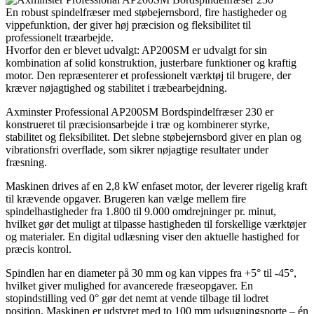
En robust spindelfræser med støbejernsbord, fire hastigheder og
vippefunktion, der giver høj præcision og fleksibilitet til
professionelt træarbejde.
Hvorfor den er blevet udvalgt: AP200SM er udvalgt for sin
kombination af solid konstruktion, justerbare funktioner og kraftig
motor. Den repræsenterer et professionelt værktøj til brugere, der
kræver nøjagtighed og stabilitet i træbearbejdning.
Axminster Professional AP200SM Bordspindelfræser 230 er
konstrueret til præcisionsarbejde i træ og kombinerer styrke,
stabilitet og fleksibilitet. Det slebne støbejernsbord giver en plan og
vibrationsfri overflade, som sikrer nøjagtige resultater under
fræsning.
Maskinen drives af en 2,8 kW enfaset motor, der leverer rigelig kraft
til krævende opgaver. Brugeren kan vælge mellem fire
spindelhastigheder fra 1.800 til 9.000 omdrejninger pr. minut,
hvilket gør det muligt at tilpasse hastigheden til forskellige værktøjer
og materialer. En digital udlæsning viser den aktuelle hastighed for
præcis kontrol.
Spindlen har en diameter på 30 mm og kan vippes fra +5° til -45°,
hvilket giver mulighed for avancerede fræseopgaver. En
stopindstilling ved 0° gør det nemt at vende tilbage til lodret
position. Maskinen er udstyret med to 100 mm udsugningsporte – én