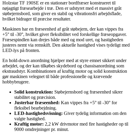
Holzstar TF 190SE er en stationær bordfræser konstrueret til
nøjagtigt fræsearbejde i træ. Den er udstyret med et massivt gråt
støbejernsbord, som giver en stabil og vibrationsfri arbejdsflade,
hvilket bidrager til præcise resultater.
Maskinen har en fræseenhed af gråt støbejern, der kan vippes fra
+5° til -30°, hvilket giver fleksibilitet ved forskellige fræseopgaver.
Fræsespindlen kan drejes både med og mod uret, og hastigheden
justeres nemt via remskift. Den aktuelle hastighed vises tydeligt med
LED-lys på fronten.
En hold-down anordning hjælper med at styre emnet sikkert under
arbejdet, og der kan tilkøbes skydebord og chassisanordning som
ekstraudstyr. Kombinationen af kraftig motor og solid konstruktion
gør maskinen velegnet til både professionelle og krævende
hobbybrugere.
Solid konstruktion:
Støbejernsbord og fræseenhed sikrer
stabilitet og præcision.
Justerbar fræseenhed:
Kan vippes fra +5° til -30° for
fleksibel bearbejdning.
LED-hastighedsvisning:
Giver tydelig information om den
valgte hastighed.
Kraftig motor:
2,2 kW drivmotor med fire hastigheder op til
9000 omdrejninger pr. minut.