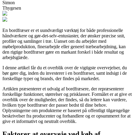
Simon
Thygesen
En bordfræser er et uundværligt værktøj for både professionelle
håndværkere og gør-det-selv-entusiaster, der ønsker præcise snit,
profiler og samlinger i træ. Uanset om du arbejder med
møbelproduktion, finerarbejde eller generel træbearbejdning, kan
den rigtige bordfræser gøre en markant forskel i både resultat og
arbejdsglæde.
I denne artikel får du et overblik over de vigtigste overvejelser, du
bør gøre dig, inden du investerer i en bordfræser, samt indsigt i de
forskellige typer og brands, der findes på markedet.
Artiklen præsenterer et udvalg af bordfræsere, der repræsenterer
forskellige funktioner, størrelser og prisklasser. Formålet er at give et
overblik over de muligheder, der findes, så du lettere kan vurdere,
hvilken type bordfræser der passer bedst til dine behov.
Oplysningerne om produkterne er baseret på offentligt tilgængelige
beskrivelser fra producenter og forhandlere og er opsummeret for at
give et informativt og neutralt overblik.
Faktorer at overveje ved køb af