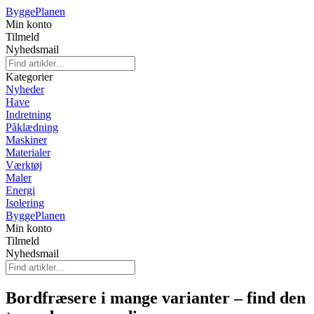
Bygge
Planen
Min konto
Tilmeld
Nyhedsmail
Kategorier
Nyheder
Have
Indretning
Påklædning
Maskiner
Materialer
Værktøj
Maler
Energi
Isolering
Bygge
Planen
Min konto
Tilmeld
Nyhedsmail
Bordfræsere i mange varianter – find den