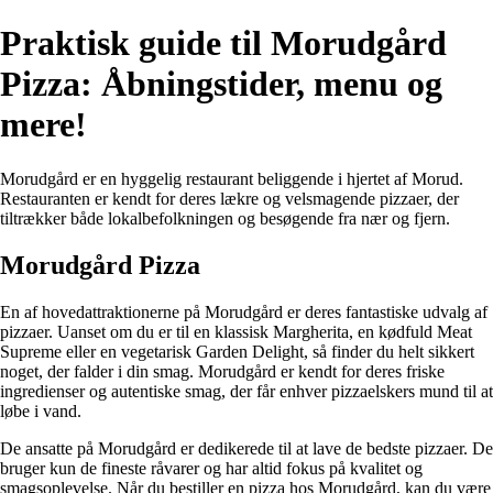
Praktisk guide til Morudgård
Pizza: Åbningstider, menu og
mere!
Morudgård er en hyggelig restaurant beliggende i hjertet af Morud.
Restauranten er kendt for deres lækre og velsmagende pizzaer, der
tiltrækker både lokalbefolkningen og besøgende fra nær og fjern.
Morudgård Pizza
En af hovedattraktionerne på Morudgård er deres fantastiske udvalg af
pizzaer. Uanset om du er til en klassisk Margherita, en kødfuld Meat
Supreme eller en vegetarisk Garden Delight, så finder du helt sikkert
noget, der falder i din smag. Morudgård er kendt for deres friske
ingredienser og autentiske smag, der får enhver pizzaelskers mund til at
løbe i vand.
De ansatte på Morudgård er dedikerede til at lave de bedste pizzaer. De
bruger kun de fineste råvarer og har altid fokus på kvalitet og
smagsoplevelse. Når du bestiller en pizza hos Morudgård, kan du være