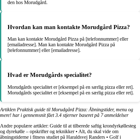
den hos Morudgård.
Hvordan kan man kontakte Morudgård Pizza?
Man kan kontakte Morudgård Pizza på [telefonnummer] eller
[emailadresse]. Man kan kontakte Morudgård Pizza på
[telefonnummer] eller [emailadresse].
Hvad er Morudgårds specialitet?
Morudgårds specialitet er [eksempel på en særlig pizza eller ret].
Morudgårds specialitet er [eksempel på en særlig pizza eller ret].
Artiklen Praktisk guide til Morudgård Pizza: Åbningstider, menu og
mere! har i gennemsnit fået
3.4
stjerner baseret på
7
anmeldelser
Andre populære artikler:
Guide til at tilberede saftig krondyrkøllesteg
og dyrekølle – opskrifter og teknikker
•
Alt, du skal vide om
åbningstiderne i fitness studiet på Haraldsvej Randers
•
Golf i