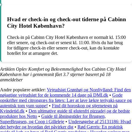
Hvad er check-in og check-out tiderne på Cabinn
City Hotel København?
Check-in på Cabinn City Hotel København er normalt kl. 15:00
eller senere, og check-out er senest kl. 11:00. Hvis du har brug
for tidligere check-in eller senere check-out, kan du kontakte
hotellet for at arrangere det.
Artiklen Oplev Komfort og Bekvemmelighed hos Cabinn City Hotel
København har i gennemsnit fået
3.7
stjerner baseret på
18
anmeldelser
Andre populære artikler:
Vejrudsigt Grønhøj og Nordjylland: Find den
nøjagtige vejrudsigt for de kommende 14 dage på DMI.dk
•
Gode
opskrifter med citrongræs fra føtex: Lær at lave lækre teriyaki-sauce og
autentisk tom yum suppe!
•
Find dit horoskop og stjernetegn på
Kvindetid.dk
•
Den ultimative guide til glutenfri pizzadej og de bedste
produkter hos Netto
•
Guide til åbningstider for Brugsen,
SuperBrugsen, og Coop i Gilleleje
•
Undersøgelse af 25131186: Hvad
det betyder og hvordan det påvirker dig
•
Rød Gærris: En praktisk