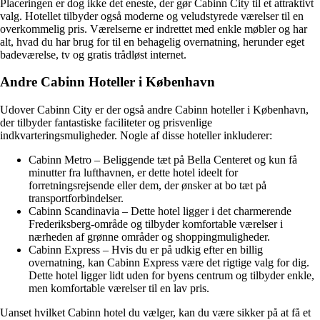
Placeringen er dog ikke det eneste, der gør Cabinn City til et attraktivt
valg. Hotellet tilbyder også moderne og veludstyrede værelser til en
overkommelig pris. Værelserne er indrettet med enkle møbler og har
alt, hvad du har brug for til en behagelig overnatning, herunder eget
badeværelse, tv og gratis trådløst internet.
Andre Cabinn Hoteller i København
Udover Cabinn City er der også andre Cabinn hoteller i København,
der tilbyder fantastiske faciliteter og prisvenlige
indkvarteringsmuligheder. Nogle af disse hoteller inkluderer:
Cabinn Metro – Beliggende tæt på Bella Centeret og kun få
minutter fra lufthavnen, er dette hotel ideelt for
forretningsrejsende eller dem, der ønsker at bo tæt på
transportforbindelser.
Cabinn Scandinavia – Dette hotel ligger i det charmerende
Frederiksberg-område og tilbyder komfortable værelser i
nærheden af grønne områder og shoppingmuligheder.
Cabinn Express – Hvis du er på udkig efter en billig
overnatning, kan Cabinn Express være det rigtige valg for dig.
Dette hotel ligger lidt uden for byens centrum og tilbyder enkle,
men komfortable værelser til en lav pris.
Uanset hvilket Cabinn hotel du vælger, kan du være sikker på at få et