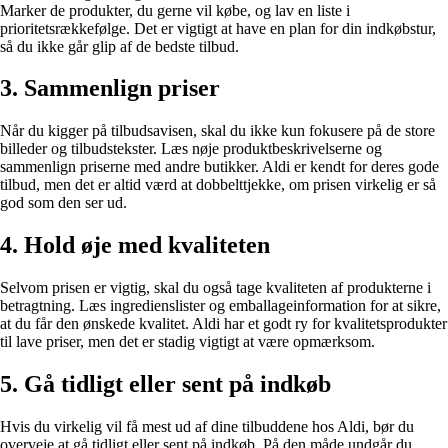
Marker de produkter, du gerne vil købe, og lav en liste i
prioritetsrækkefølge. Det er vigtigt at have en plan for din indkøbstur,
så du ikke går glip af de bedste tilbud.
3. Sammenlign priser
Når du kigger på tilbudsavisen, skal du ikke kun fokusere på de store
billeder og tilbudstekster. Læs nøje produktbeskrivelserne og
sammenlign priserne med andre butikker. Aldi er kendt for deres gode
tilbud, men det er altid værd at dobbelttjekke, om prisen virkelig er så
god som den ser ud.
4. Hold øje med kvaliteten
Selvom prisen er vigtig, skal du også tage kvaliteten af produkterne i
betragtning. Læs ingredienslister og emballageinformation for at sikre,
at du får den ønskede kvalitet. Aldi har et godt ry for kvalitetsprodukter
til lave priser, men det er stadig vigtigt at være opmærksom.
5. Gå tidligt eller sent på indkøb
Hvis du virkelig vil få mest ud af dine tilbuddene hos Aldi, bør du
overveje at gå tidligt eller sent på indkøb. På den måde undgår du