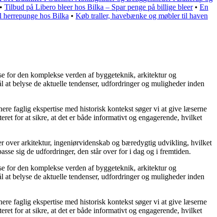
•
Tilbud på Libero bleer hos Bilka – Spar penge på billige bleer
•
En
il herrepunge hos Bilka
•
Køb traller, havebænke og møbler til haven
lse for den komplekse verden af byggeteknik, arkitektur og
ål at belyse de aktuelle tendenser, udfordringer og muligheder inden
nere faglig ekspertise med historisk kontekst søger vi at give læserne
ret for at sikre, at det er både informativt og engagerende, hvilket
r over arkitektur, ingeniørvidenskab og bæredygtig udvikling, hvilket
asse sig de udfordringer, den står over for i dag og i fremtiden.
lse for den komplekse verden af byggeteknik, arkitektur og
ål at belyse de aktuelle tendenser, udfordringer og muligheder inden
nere faglig ekspertise med historisk kontekst søger vi at give læserne
ret for at sikre, at det er både informativt og engagerende, hvilket