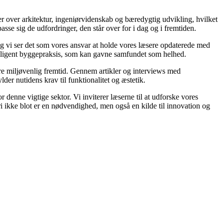
r over arkitektur, ingeniørvidenskab og bæredygtig udvikling, hvilket
asse sig de udfordringer, den står over for i dag og i fremtiden.
g vi ser det som vores ansvar at holde vores læsere opdaterede med
elligent byggepraksis, som kan gavne samfundet som helhed.
re miljøvenlig fremtid. Gennem artikler og interviews med
r nutidens krav til funktionalitet og æstetik.
 denne vigtige sektor. Vi inviterer læserne til at udforske vores
i ikke blot er en nødvendighed, men også en kilde til innovation og