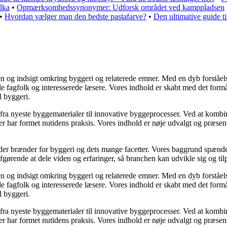
lka
•
Opmærksomhedssynonymer: Udforsk området ved kamppladsen
•
Hvordan vælger man den bedste pastafarve?
•
Den ultimative guide t
viden og indsigt omkring byggeri og relaterede emner. Med en dyb forståe
de fagfolk og interesserede læsere. Vores indhold er skabt med det form
l byggeri.
lt fra nyeste byggematerialer til innovative byggeprocesser. Ved at kombi
r har formet nutidens praksis. Vores indhold er nøje udvalgt og præsente
 der brænder for byggeri og dets mange facetter. Vores baggrund spænde
fgørende at dele viden og erfaringer, så branchen kan udvikle sig og tilp
viden og indsigt omkring byggeri og relaterede emner. Med en dyb forståe
de fagfolk og interesserede læsere. Vores indhold er skabt med det form
l byggeri.
lt fra nyeste byggematerialer til innovative byggeprocesser. Ved at kombi
r har formet nutidens praksis. Vores indhold er nøje udvalgt og præsente