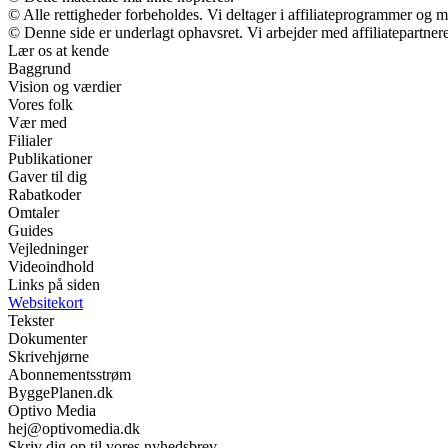
© Alle rettigheder forbeholdes. Vi deltager i affiliateprogrammer og m
© Denne side er underlagt ophavsret. Vi arbejder med affiliatepartnere
Lær os at kende
Baggrund
Vision og værdier
Vores folk
Vær med
Filialer
Publikationer
Gaver til dig
Rabatkoder
Omtaler
Guides
Vejledninger
Videoindhold
Links på siden
Websitekort
Tekster
Dokumenter
Skrivehjørne
Abonnementsstrøm
ByggePlanen.dk
Optivo Media
hej@optivomedia.dk
Skriv dig op til vores nyhedsbrev