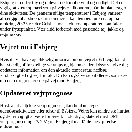
Esbjerg er en kystby og oplever derfor ofte vind og nedbør. Det er
vigtigt at være opmærksom på vejrkonditionerne, når du planlægger
dine aktiviteter. De gennemsnitlige temperaturer i Esbjerg varierer
afhængigt af årstiden. Om sommeren kan temperaturen nå op på
omkring 20-25 grader Celsius, mens vintertemperaturen kan falde
under frysepunktet. Vær altid forberedt med passende tøj, jakke og
regnfrakke.
Vejret nu i Esbjerg
Hvis du vil have øjeblikkelig information om vejret i Esbjerg, kan du
benytte dig af forskellige vejrapps og hjemmesider. Disse vil give dig
opdateret information om den aktuelle temperatur, nedbør,
vindhastighed og vejrforhold. Du kan også se radarbilleder, som viser,
om der er regn eller sne på vej mod Esbjerg.
Opdateret vejrprognose
Husk altid at tjekke vejrprognosen, før du planlægger
udendørsaktiviteter eller rejser til Esbjerg. Vejret kan ændre sig hurtigt,
og det er vigtigt at være forberedt. Hold dig opdateret med DMI
vejrprognosen og TV2 Vejret Esbjerg for at få de mest præcise
oplysninger.