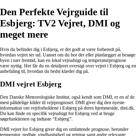
Den Perfekte Vejrguide til
Esbjerg: TV2 Vejret, DMI og
meget mere
Hvis du befinder dig i Esbjerg, er det godt at være forberedt på,
hvordan vejret ser ud. Uanset om du bor der eller planlægger at besøge
byen i nær fremtid, kan en lokal vejrudsigt og temperaturprognose
være nyttig. Her får du en detaljeret oversigt over vejret i Esbjerg og en
anbefaling til, hvordan du bedst klæder dig på.
DMI vejret Esbjerg
Den Danske Meteorologiske Institut, også kendt som DMI, er en af de
mest pålidelige kilder til vejrprognoser. DMI giver dig den nyeste
information om vejrforholdene i Esbjerg på deres hjemmeside, dmi.dk.
Du kan finde en specifik vejrudsigt for Esbjerg ved at bruge
søgefunktionen og indtaste “Esbjerg”.
DMI vejret for Esbjerg giver dig en omfattende prognose, herunder
temperatur, nedbør, vindhastighed og retning samt andre relevante